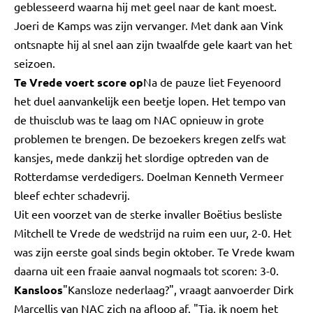
geblesseerd waarna hij met geel naar de kant moest.
Joeri de Kamps was zijn vervanger. Met dank aan Vink
ontsnapte hij al snel aan zijn twaalfde gele kaart van het
seizoen.
Te Vrede voert score op
Na de pauze liet Feyenoord
het duel aanvankelijk een beetje lopen. Het tempo van
de thuisclub was te laag om NAC opnieuw in grote
problemen te brengen. De bezoekers kregen zelfs wat
kansjes, mede dankzij het slordige optreden van de
Rotterdamse verdedigers. Doelman Kenneth Vermeer
bleef echter schadevrij.
Uit een voorzet van de sterke invaller Boëtius besliste
Mitchell te Vrede de wedstrijd na ruim een uur, 2-0. Het
was zijn eerste goal sinds begin oktober. Te Vrede kwam
daarna uit een fraaie aanval nogmaals tot scoren: 3-0.
Kansloos
"Kansloze nederlaag?", vraagt aanvoerder Dirk
Marcellis van NAC zich na afloop af. "Tja, ik noem het