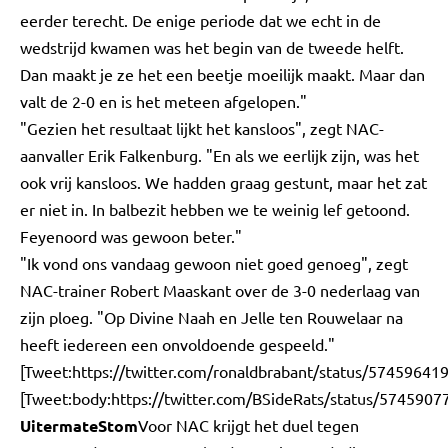
eerder terecht. De enige periode dat we echt in de
wedstrijd kwamen was het begin van de tweede helft.
Dan maakt je ze het een beetje moeilijk maakt. Maar dan
valt de 2-0 en is het meteen afgelopen."
"Gezien het resultaat lijkt het kansloos", zegt NAC-
aanvaller Erik Falkenburg. "En als we eerlijk zijn, was het
ook vrij kansloos. We hadden graag gestunt, maar het zat
er niet in. In balbezit hebben we te weinig lef getoond.
Feyenoord was gewoon beter."
"Ik vond ons vandaag gewoon niet goed genoeg", zegt
NAC-trainer Robert Maaskant over de 3-0 nederlaag van
zijn ploeg. "Op Divine Naah en Jelle ten Rouwelaar na
heeft iedereen een onvoldoende gespeeld."
[Tweet:https://twitter.com/ronaldbrabant/status/5745964
[Tweet:body:https://twitter.com/BSideRats/status/574590
UitermateStom
Voor NAC krijgt het duel tegen