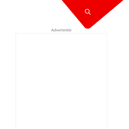
Advertentie
bij het huis aan de Landmanweg in Etten-Leur