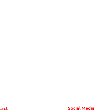
Social Media
tact