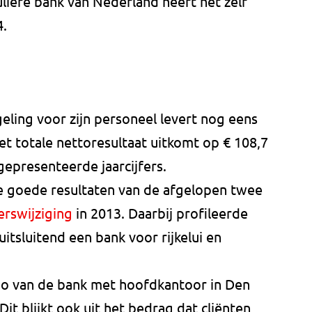
uliere bank van Nederland heeft het zelf
4.
eling voor zijn personeel levert nog eens
t totale nettoresultaat uitkomt op € 108,7
 gepresenteerde jaarcijfers.
 goede resultaten van de afgelopen twee
erswijziging
in 2013. Daarbij profileerde
uitsluitend een bank voor rijkelui en
go van de bank met hoofdkantoor in Den
Dit blijkt ook uit het bedrag dat cliënten