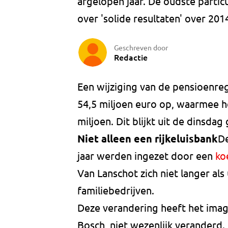
afgelopen jaar. De oudste partic
over 'solide resultaten' over 201
Geschreven door
Redactie
Een wijziging van de pensioenreg
54,5 miljoen euro op, waarmee he
miljoen. Dit blijkt uit de dinsdag
Niet alleen een rijkeluisbank
De
jaar werden ingezet door een
ko
Van Lanschot zich niet langer als 
familiebedrijven.
Deze verandering heeft het ima
Bosch, niet wezenlijk veranderd. 