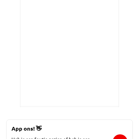
App ons!
👋