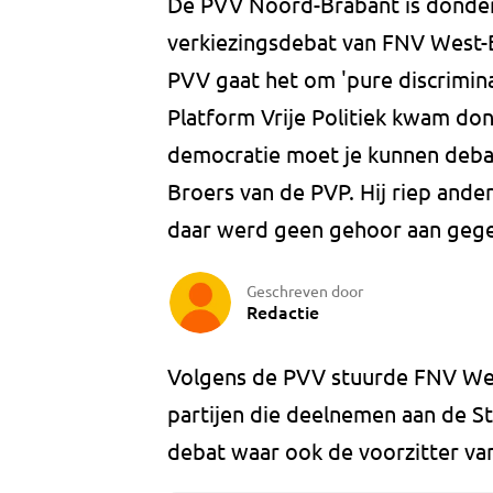
De PVV Noord-Brabant is donder
verkiezingsdebat van FNV West-
PVV gaat het om 'pure discrimina
Platform Vrije Politiek kwam do
democratie moet je kunnen debatt
Broers van de PVP. Hij riep ande
daar werd geen gehoor aan geg
Geschreven door
Redactie
Volgens de PVV stuurde FNV West
partijen die deelnemen aan de S
debat waar ook de voorzitter v