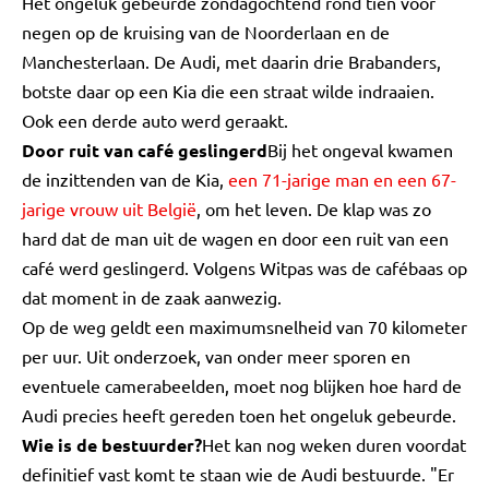
Het ongeluk gebeurde zondagochtend rond tien voor
negen op de kruising van de Noorderlaan en de
Manchesterlaan. De Audi, met daarin drie Brabanders,
botste daar op een Kia die een straat wilde indraaien.
Ook een derde auto werd geraakt.
Door ruit van café geslingerd
Bij het ongeval kwamen
de inzittenden van de Kia,
een 71-jarige man en een 67-
jarige vrouw uit België
, om het leven. De klap was zo
hard dat de man uit de wagen en door een ruit van een
café werd geslingerd. Volgens Witpas was de cafébaas op
dat moment in de zaak aanwezig.
Op de weg geldt een maximumsnelheid van 70 kilometer
per uur. Uit onderzoek, van onder meer sporen en
eventuele camerabeelden, moet nog blijken hoe hard de
Audi precies heeft gereden toen het ongeluk gebeurde.
Wie is de bestuurder?
Het kan nog weken duren voordat
definitief vast komt te staan wie de Audi bestuurde. "Er