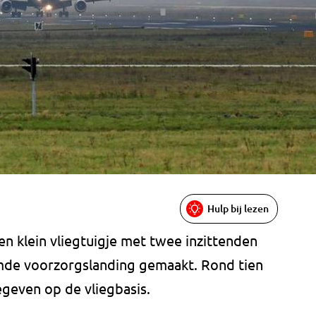
Hulp bij lezen
n klein vliegtuigje met twee inzittenden
e voorzorgslanding gemaakt. Rond tien
egeven op de vliegbasis.