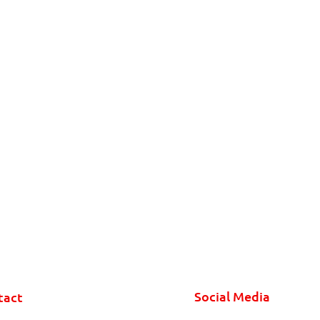
Social Media
tact