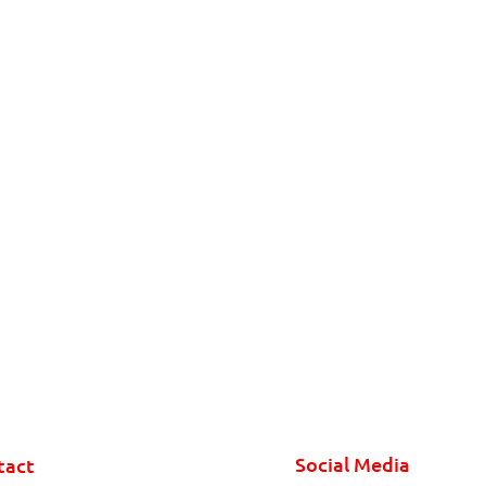
Social Media
tact