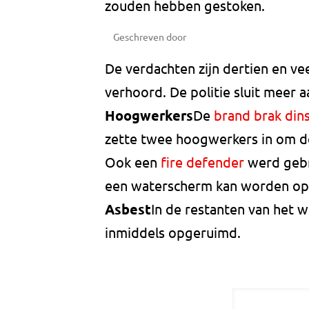
zouden hebben gestoken.
Geschreven door
De verdachten zijn dertien en ve
verhoord. De politie sluit meer a
Hoogwerkers
De
brand brak din
zette twee hoogwerkers in om de
Ook een
fire defender
werd gebr
een waterscherm kan worden op
Asbest
In de restanten van het 
inmiddels opgeruimd.