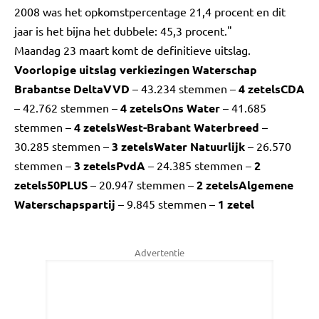
2008 was het opkomstpercentage 21,4 procent en dit
jaar is het bijna het dubbele: 45,3 procent."
Maandag 23 maart komt de definitieve uitslag.
Voorlopige uitslag verkiezingen Waterschap
Brabantse Delta
VVD
– 43.234 stemmen –
4 zetels
CDA
– 42.762 stemmen –
4 zetels
Ons Water
– 41.685
stemmen –
4 zetels
West-Brabant Waterbreed
–
30.285 stemmen –
3 zetels
Water Natuurlijk
– 26.570
stemmen –
3 zetels
PvdA
– 24.385 stemmen –
2
zetels
50PLUS
– 20.947 stemmen –
2 zetels
Algemene
Waterschapspartij
– 9.845 stemmen –
1 zetel
Advertentie