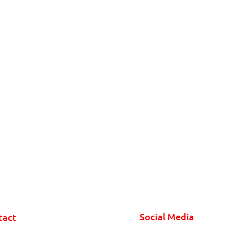
Social Media
tact