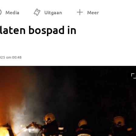
Media
Uitgaan
Meer
laten bospad in
025 om 00:48