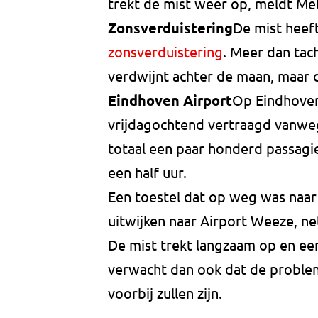
trekt de mist weer op, meldt M
Zonsverduistering
De mist heef
zonsverduistering
. Meer dan tac
verdwijnt achter de maan, maar da
Eindhoven Airport
Op Eindhoven 
vrijdagochtend vertraagd vanwege
totaal een paar honderd passagi
een half uur.
Een toestel dat op weg was naa
uitwijken naar Airport Weeze, ne
De mist trekt langzaam op en e
verwacht dan ook dat de problem
voorbij zullen zijn.