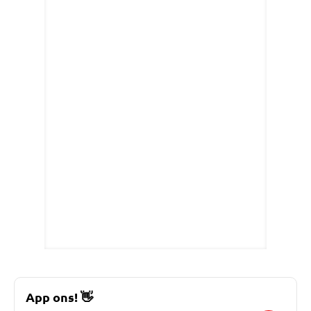
App ons!
👋