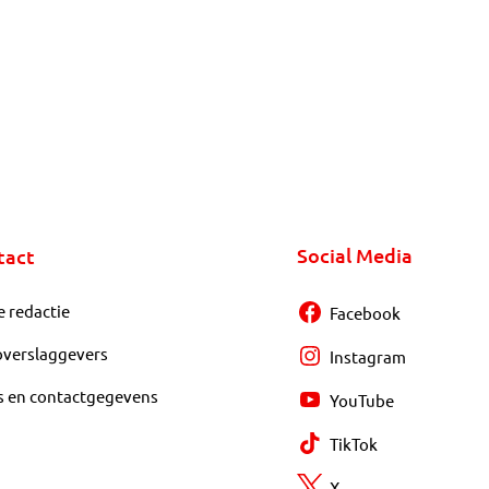
Social Media
tact
e redactie
Facebook
overslaggevers
Instagram
s en contactgegevens
YouTube
TikTok
X