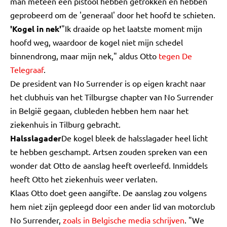
man meteen een pistool hebben getrokken en hebben
geprobeerd om de 'generaal' door het hoofd te schieten.
'Kogel in nek'
"Ik draaide op het laatste moment mijn
hoofd weg, waardoor de kogel niet mijn schedel
binnendrong, maar mijn nek," aldus Otto
tegen De
Telegraaf
.
De president van No Surrender is op eigen kracht naar
het clubhuis van het Tilburgse chapter van No Surrender
in België gegaan, clubleden hebben hem naar het
ziekenhuis in Tilburg gebracht.
Halsslagader
De kogel bleek de halsslagader heel licht
te hebben geschampt. Artsen zouden spreken van een
wonder dat Otto de aanslag heeft overleefd. Inmiddels
heeft Otto het ziekenhuis weer verlaten.
Klaas Otto doet geen aangifte. De aanslag zou volgens
hem niet zijn gepleegd door een ander lid van motorclub
No Surrender,
zoals in Belgische media schrijven
. "We