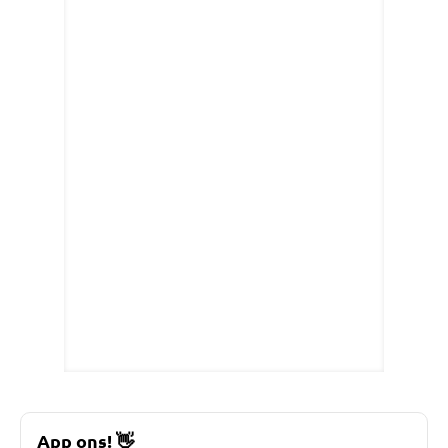
App ons!
👋