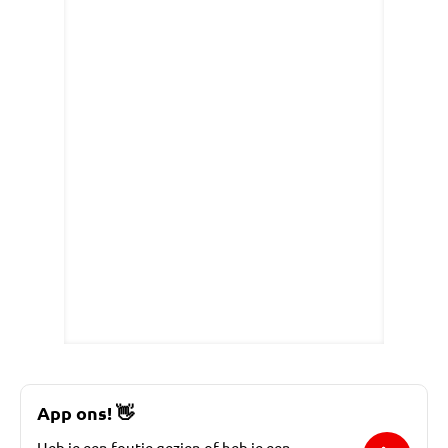
App ons!
👋
Heb je een foutje gezien of heb je een