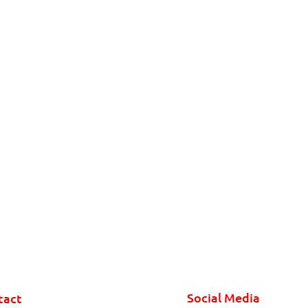
Social Media
tact