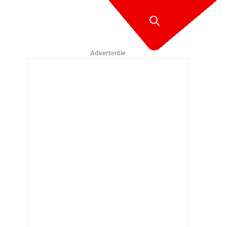
Advertentie
aarnpaal in Drimmelen begaf het door de wind (Foto: Marcel van Dorst/