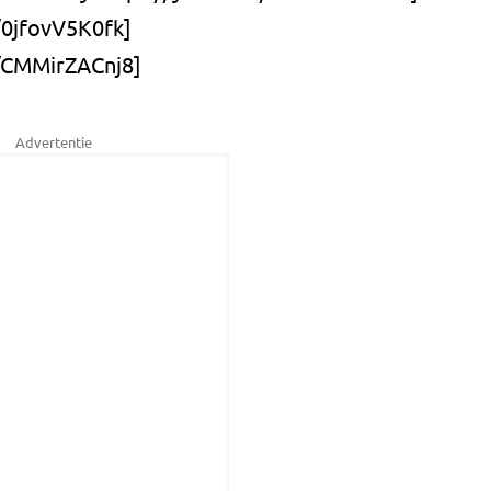
/0jfovV5K0fk]
e/CMMirZACnj8]
Advertentie