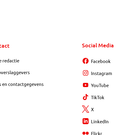
Social Media
tact
e redactie
Facebook
overslaggevers
Instagram
s en contactgegevens
YouTube
TikTok
X
LinkedIn
Flickr