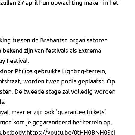
zullen 27 april hun opwachting maken in het
king tussen de Brabantse organisatoren
e bekend zijn van festivals als Extrema
ay Festival.
oor Philips gebruikte Lighting-terrein,
chtstraat, worden twee podia geplaatst. Op
esten. De tweede stage zal volledig worden
s.
ival, maar er zijn ook 'guarantee tickets'
rmee kom je gegarandeerd het terrein op,
YouTube:body:https://youtu.be/0tHH0BNH0Sc]