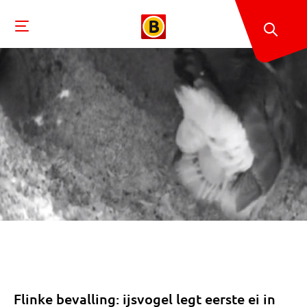
Flinke bevalling: ijsvogel legt eerste ei in