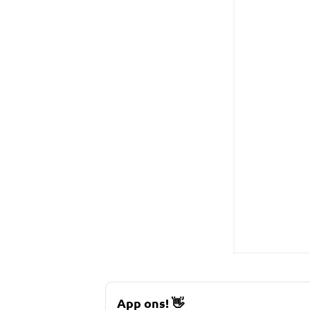
App ons!
👋