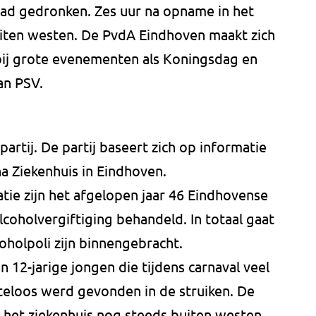
had gedronken. Zes uur na opname in het
iten westen. De PvdA Eindhoven maakt zich
bij grote evenementen als Koningsdag en
an PSV.
partij. De partij baseert zich op informatie
na Ziekenhuis in Eindhoven.
tie zijn het afgelopen jaar 46 Eindhovense
lcoholvergiftiging behandeld. In totaal gaat
oholpoli zijn binnengebracht.
n 12-jarige jongen die tijdens carnaval veel
eloos werd gevonden in de struiken. De
 het ziekenhuis nog steeds buiten westen.