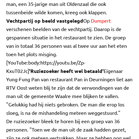
man, een 35-jarige man uit Oldenzaal die ook
tussenbeide wilde komen, kreeg ook klappen.
Vechtpartij op beeld vastgelegd
Op
Dumpert
verschenen beelden van de vechtpartij. Daarop is de
gespannen situatie in het restaurant te zien. De groep
van in totaal 36 personen was al twee uur aan het eten
toen het plots misging.
[YouTube:body:https://youtu.be/Zp-
KxuT02Jc]
'Ruziezoeker heeft wel betaald'
Eigenaar
Yung-Fung Pan van restaurant Pan in Deurningen liet aan
RTV Oost weten blij te zijn dat de verwondingen van de
man uit de gemeente Waalre mee blijken te vallen.
"Gelukkig had hij niets gebroken. De man die erop los
sloeg, is na de mishandeling meteen weggestuurd."
De ruziezoeker bleek te horen bij een groep van 36
personen. "Toen we de man uit de zaak hadden gezet,
zijn ze ook meteen vertrokken. Maar ze hebben nog wel