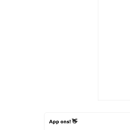
App ons!
👋