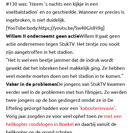
#130 was: 'Neem 's nachts een kijkje in een
voetbalstadion' en zo geschiedde. Wanneer er precies is
ingebroken, is niet duidelijk.
[YouTube:body:https://youtu.be/5w40GislN9g]
Willem II onderneemt geen actie
Willem II gaat geen
actie ondernemen tegen StukTV. Het tentje zou nooit
zijn aangetroffen in het stadion.
"Het is wel een beetje jammer dat de indruk wordt
gewekt dat het inbreken heel makkelijk ging. Ze hebben
veel moeite moeten doen om het stadion in te komen."
Vaker in de problemen
De jongens van StukTV kwamen
eerder wel in de problemen met hun filmpjes. Zo werden
twee jongens op de bon geslingerd omdat ze in De
Efteling gezorgd hadden voor een
'kabouterinvasie'
.
Vorig jaar zorgden ze voor veel ophef toen ze
met een
helikopter rondvlogen in Boekel
en daarbij vanuit de
helikopter op de grond schoten.