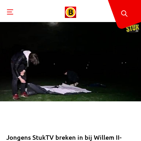
Jongens StukTV breken in bij Willem II-