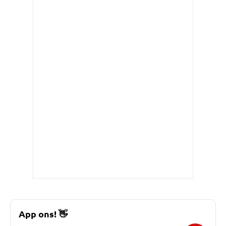
App ons!
👋