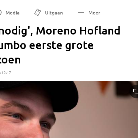
Media
Uitgaan
Meer
nodig', Moreno Hofland
umbo eerste grote
izoen
m 12:17