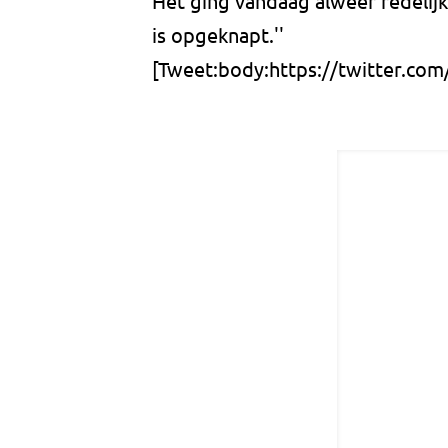
Het ging vandaag alweer redelij
is opgeknapt.''
[Tweet:body:https://twitter.com