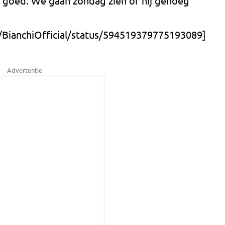
k goed. We gaan zondag zien of hij genoeg
/BianchiOfficial/status/594519379775193089]
Advertentie