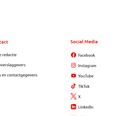
Social Media
tact
e redactie
Facebook
overslaggevers
Instagram
s en contactgegevens
YouTube
TikTok
X
LinkedIn