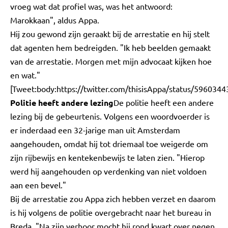
vroeg wat dat profiel was, was het antwoord:
Marokkaan", aldus Appa.
Hij zou gewond zijn geraakt bij de arrestatie en hij stelt
dat agenten hem bedreigden. "Ik heb beelden gemaakt
van de arrestatie. Morgen met mijn advocaat kijken hoe
en wat."
[Tweet:body:https://twitter.com/thisisAppa/status/59603
Politie heeft andere lezing
De politie heeft een andere
lezing bij de gebeurtenis. Volgens een woordvoerder is
er inderdaad een 32-jarige man uit Amsterdam
aangehouden, omdat hij tot driemaal toe weigerde om
zijn rijbewijs en kentekenbewijs te laten zien. "Hierop
werd hij aangehouden op verdenking van niet voldoen
aan een bevel."
Bij de arrestatie zou Appa zich hebben verzet en daarom
is hij volgens de politie overgebracht naar het bureau in
Breda. "Na zijn verhoor mocht hij rond kwart over negen