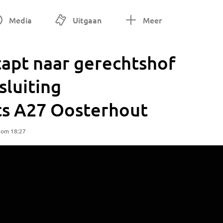
Media
Uitgaan
Meer
apt naar gerechtshof
sluiting
ts A27 Oosterhout
 om 18:27