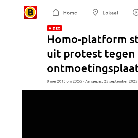
Home
Lokaal
VIDEO
Homo-platform st
uit protest tegen 
ontmoetingsplaa
8 mei 2015 om 23:55 • Aangepast 25 september 2025