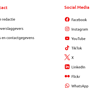
Social Media
tact
e redactie
Facebook
overslaggevers
Instagram
s en contactgegevens
YouTube
TikTok
X
LinkedIn
Flickr
WhatsApp