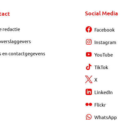
Social Media
tact
e redactie
Facebook
overslaggevers
Instagram
s en contactgegevens
YouTube
TikTok
X
LinkedIn
Flickr
WhatsApp