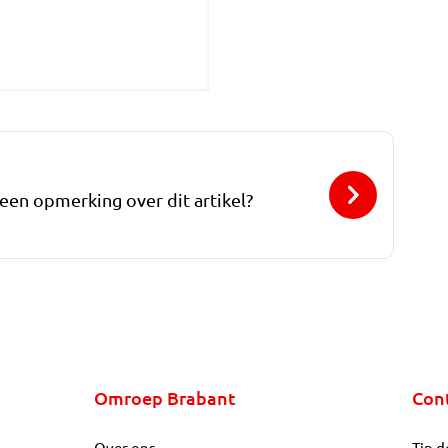
 een opmerking over dit artikel?
Omroep Brabant
Con
Over ons
Tip d