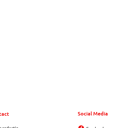
Social Media
tact
e redactie