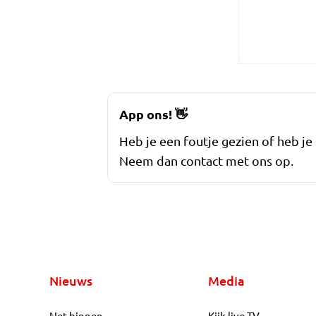
App ons!
👋
Heb je een foutje gezien of heb je
Neem dan contact met ons op.
Nieuws
Media
Net binnen
Kijk live TV