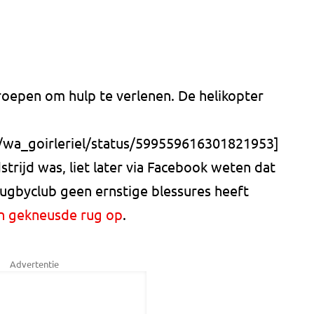
oepen om hulp te verlenen. De helikopter
m/wa_goirleriel/status/599559616301821953]
trijd was, liet later via Facebook weten dat
ugbyclub geen ernstige blessures heeft
n gekneusde rug op
.
Advertentie