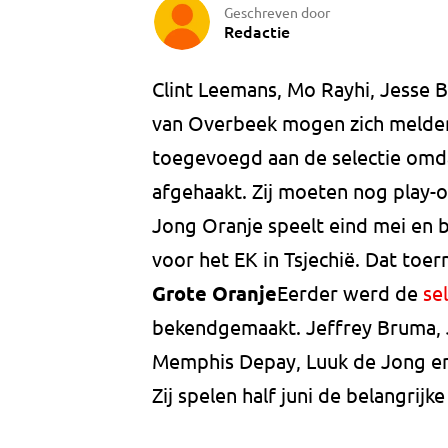
Geschreven door
Redactie
Clint Leemans, Mo Rayhi, Jesse B
van Overbeek mogen zich melden 
toegevoegd aan de selectie omda
afgehaakt. Zij moeten nog play-o
Jong Oranje speelt eind mei en b
voor het EK in Tsjechië. Dat toern
Grote Oranje
Eerder werd de
se
bekendgemaakt. Jeffrey Bruma, 
Memphis Depay, Luuk de Jong en
Zij spelen half juni de belangrijk