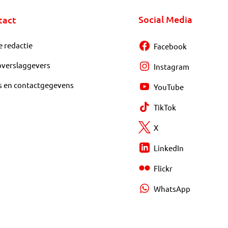
Social Media
tact
e redactie
Facebook
overslaggevers
Instagram
s en contactgegevens
YouTube
TikTok
X
LinkedIn
Flickr
WhatsApp