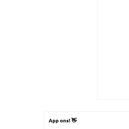
App ons!
👋