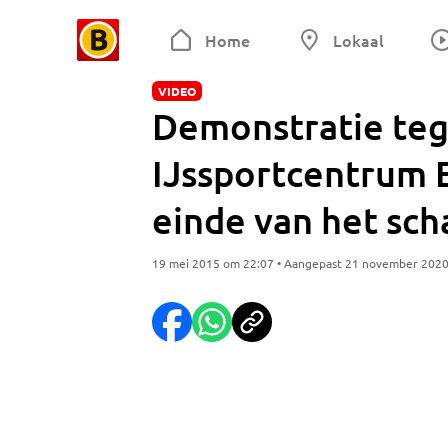
Home
Lokaal
VIDEO
Demonstratie teg
IJssportcentrum E
einde van het sch
19 mei 2015 om 22:07 • Aangepast 21 november 202