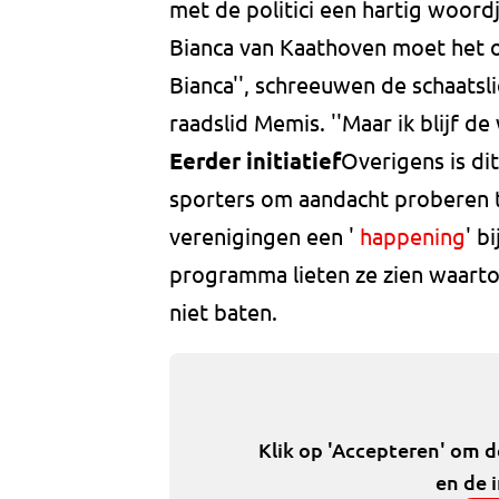
met de politici een hartig woor
Bianca van Kaathoven moet het 
Bianca'', schreeuwen de schaatslie
raadslid Memis. ''Maar ik blijf d
Eerder initiatief
Overigens is dit
sporters om aandacht proberen 
verenigingen een '
happening
' b
programma lieten ze zien waartoe
niet baten.
Klik op 'Accepteren' om 
en de 