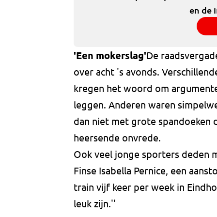
en de 
'Een mokerslag'
De raadsvergad
over acht 's avonds. Verschille
kregen het woord om argumenten 
leggen. Anderen waren simpelweg 
dan niet met grote spandoeken d
heersende onvrede.
Ook veel jonge sporters deden 
Finse Isabella Pernice, een aanst
train vijf keer per week in Eindho
leuk zijn.''