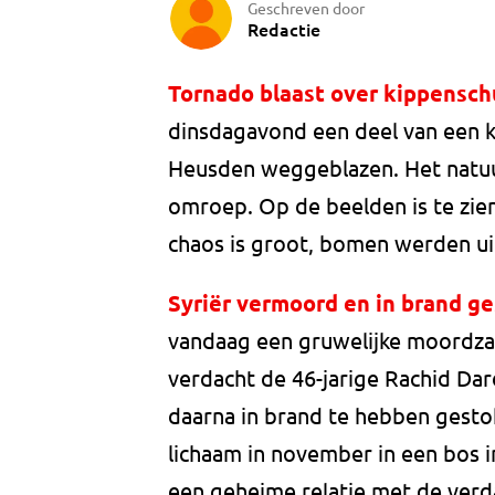
Geschreven door
Redactie
Tornado blaast over kippensch
dinsdagavond een deel van een k
Heusden weggeblazen. Het natuu
omroep. Op de beelden is te zie
chaos is groot, bomen werden ui
Syriër vermoord en in brand g
vandaag een gruwelijke moordza
verdacht de 46-jarige Rachid Dar
daarna in brand te hebben gest
lichaam in november in een bos i
een geheime relatie met de verd