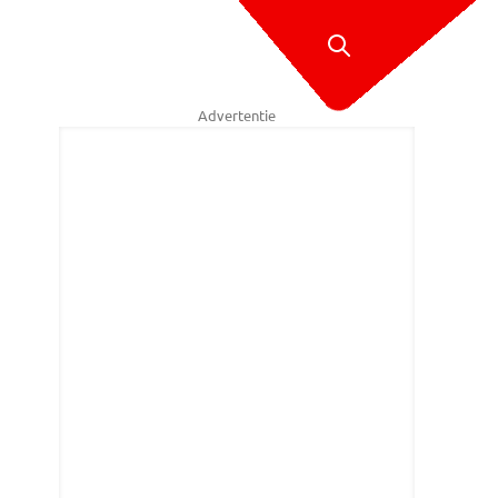
Advertentie
rbeschadigde schuur werd getroffen door een tornado (foto: Bram van