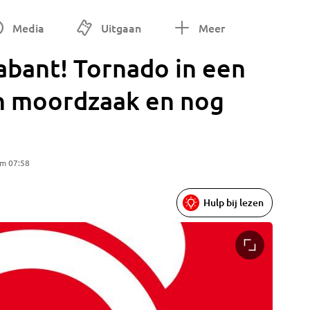
Media
Uitgaan
Meer
bant! Tornado in een
n moordzaak en nog
om 07:58
Hulp bij lezen
De zwaa