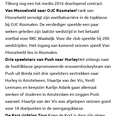
Tilburg nog een tot medio 2016 doorlopend contract.
Van Mosselveld naar OJC Rosmalen
Frank van
Mosselveld vervolgt zijn voetbalcarrière in de topklasse
bij OJC Rosmalen. De verdediger speelde een paar
weken geleden zijn laatste wedstrijd in het betaald
voetbal voor RKC Waalwijk. Voor die club speelde hij 200
wedstrijden. Met ingang van komend seizoen speelt Van
Mosselveld dus in Rosmalen.
Drie speelsters van Push naar Hurley
Het onlangs naar
de hoofdklasse gepromoveerde vrouwenhockeyteam van
Push uit Breda ziet drie speelsters vertrekken naar
Hurley in Amstelveen. Maartje van der Vis, Yentl
Leemans en keepster Karlijn Adank gaan allemaal
werken of studeren in Amsterdam en zeggen Push
vaarwel. Maartje van der Vis was afgelopen seizoen goed
voor 18 doelpunten in de overgangsklasse.
De Kort richting Tour
Koen de Kort is door zijn ploeg