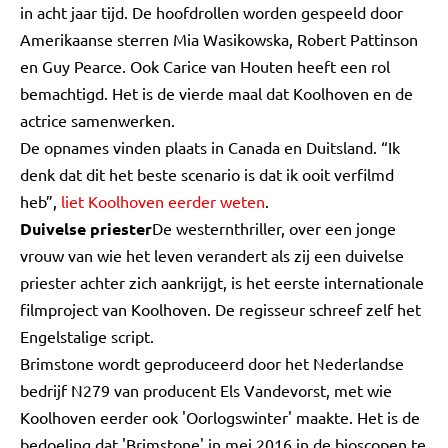
in acht jaar tijd. De hoofdrollen worden gespeeld door
Amerikaanse sterren Mia Wasikowska, Robert Pattinson
en Guy Pearce. Ook Carice van Houten heeft een rol
bemachtigd. Het is de vierde maal dat Koolhoven en de
actrice samenwerken.
De opnames vinden plaats in Canada en Duitsland. “Ik
denk dat dit het beste scenario is dat ik ooit verfilmd
heb”,
liet Koolhoven eerder weten
.
Duivelse priester
De westernthriller, over een jonge
vrouw van wie het leven verandert als zij een duivelse
priester achter zich aankrijgt, is het eerste internationale
filmproject van Koolhoven. De regisseur schreef zelf het
Engelstalige script.
Brimstone wordt geproduceerd door het Nederlandse
bedrijf N279 van producent Els Vandevorst, met wie
Koolhoven eerder ook 'Oorlogswinter' maakte. Het is de
bedoeling dat 'Brimstone' in mei 2016 in de bioscopen te