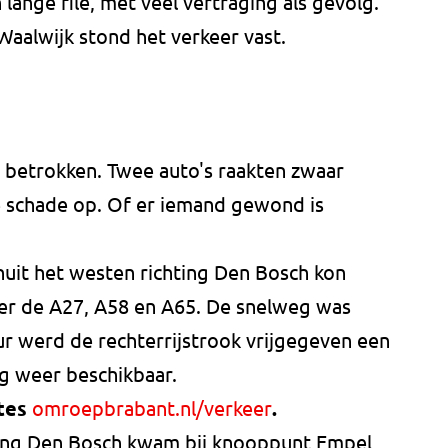
lange file, met veel vertraging als gevolg.
Waalwijk stond het verkeer vast.
s betrokken. Twee auto's raakten zwaar
te schade op. Of er iemand gewond is
nuit het westen richting Den Bosch kon
ver de A27, A58 en A65. De snelweg was
ur werd de rechterrijstrook vrijgegeven een
eg weer beschikbaar.
gtes
omroepbrabant.nl/verkeer
.
ting Den Bosch kwam bij knooppunt Empel