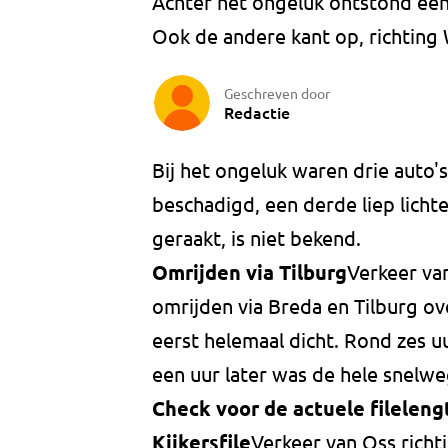
Achter het ongeluk ontstond een 
Ook de andere kant op, richting 
Geschreven door
Redactie
Bij het ongeluk waren drie auto'
beschadigd, een derde liep lich
geraakt, is niet bekend.
Omrijden via Tilburg
Verkeer va
omrijden via Breda en Tilburg o
eerst helemaal dicht. Rond zes u
een uur later was de hele snelw
Check voor de actuele filelen
Kijkersfile
Verkeer van Oss rich