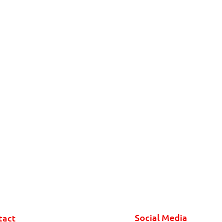
Social Media
tact