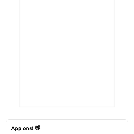
App ons!
👋