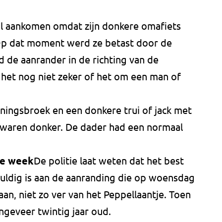
l aankomen omdat zijn donkere omafiets
Op dat moment werd ze betast door de
 de aanrander in de richting van de
s het nog niet zeker of het om een man of
ningsbroek en een donkere trui of jack met
waren donker. De dader had een normaal
ge week
De politie laat weten dat het best
uldig is aan de aanranding die op woensdag
an, niet zo ver van het Peppellaantje. Toen
geveer twintig jaar oud.