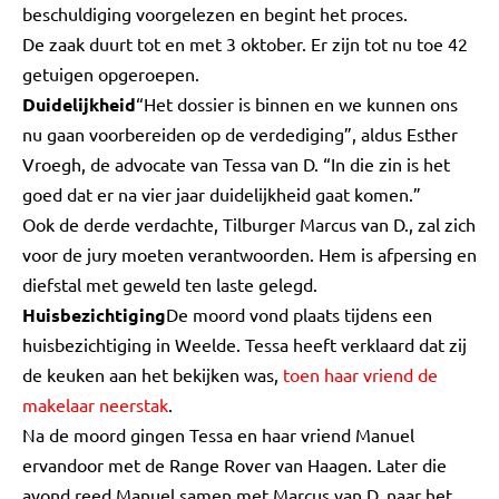
beschuldiging voorgelezen en begint het proces.
De zaak duurt tot en met 3 oktober. Er zijn tot nu toe 42
getuigen opgeroepen.
Duidelijkheid
“Het dossier is binnen en we kunnen ons
nu gaan voorbereiden op de verdediging”, aldus Esther
Vroegh, de advocate van Tessa van D. “In die zin is het
goed dat er na vier jaar duidelijkheid gaat komen.”
Ook de derde verdachte, Tilburger Marcus van D., zal zich
voor de jury moeten verantwoorden. Hem is afpersing en
diefstal met geweld ten laste gelegd.
Huisbezichtiging
De moord vond plaats tijdens een
huisbezichtiging in Weelde. Tessa heeft verklaard dat zij
de keuken aan het bekijken was,
toen haar vriend de
makelaar neerstak
.
Na de moord gingen Tessa en haar vriend Manuel
ervandoor met de Range Rover van Haagen. Later die
avond reed Manuel samen met Marcus van D. naar het