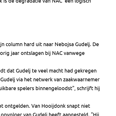
 is de degradatie van NAC 'een logisch
ijn column hard uit naar Nebojsa Gudelj. De
vorig jaar ontslagen bij NAC vanwege
dt dat Gudelj te veel macht had gekregen
t Gudelj via het netwerk van zaakwaarnemer
ikbare spelers binnengeloodst", schrijft hij
t ontgelden. Van Hooijdonk snapt niet
opvolger van Gudelj heeft aangesteld. "Hij