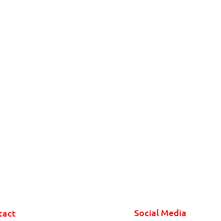
Social Media
tact