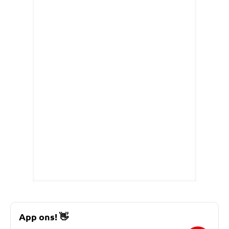
App ons!
👋