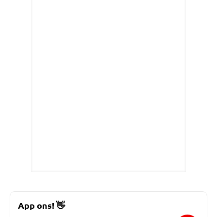
App ons!
👋