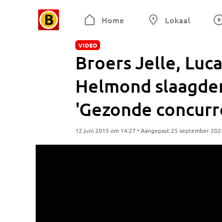
Home
Lokaal
VIDEO
Broers Jelle, Luc
Helmond slaagden
'Gezonde concurr
12 juni 2015 om 14:27 • Aangepast 25 september 202