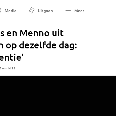
Media
Uitgaan
Meer
as en Menno uit
 op dezelfde dag:
entie'
5 om 14:22