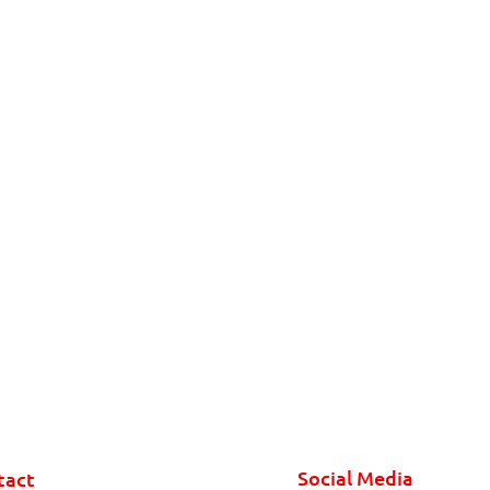
Social Media
tact