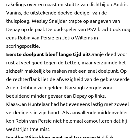
rakelings over en naast en stuitte van dichtbij op Andris
Vanins, de uitstekende doelverdediger van de
thuisploeg. Wesley Sneijder trapte op aangeven van
Depay op de paal. De oud-speler van PSV bracht ook nog
eens Robin van Persie en Jetro Willems in
scoringspositie.
Eerste doelpunt bleef lange tijd uit
Oranje deed voor
rust al veel goed tegen de Letten, maar verzuimde het
zichzelf makkelijk te maken met een snel doelpunt. Op
de rechterflank liet de afwezigheid van de geblesseerde
Arjen Robben zich gelden. Narsingh zorgde voor
beduidend minder gevaar dan Depay op links.
Klaas-Jan Huntelaar had het eveneens lastig met zoveel
verdedigers in zijn buurt. Als aanvallende middenvelder
kon Robin van Persie niet helemaal camoufleren dat hij
wedstrijdritme mist.
Invaller Wijnaldum weet wel te scoren
Hiddink