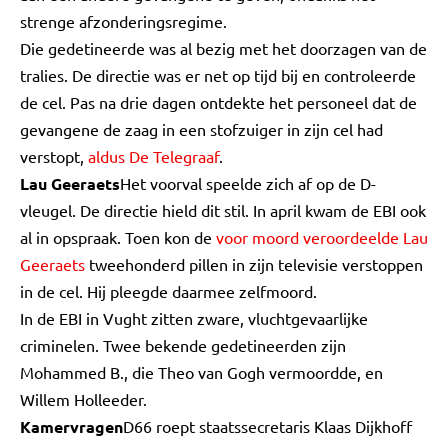
strenge afzonderingsregime.
Die gedetineerde was al bezig met het doorzagen van de
tralies. De directie was er net op tijd bij en controleerde
de cel. Pas na drie dagen ontdekte het personeel dat de
gevangene de zaag in een stofzuiger in zijn cel had
verstopt,
aldus De Telegraaf
.
Lau Geeraets
Het voorval speelde zich af op de D-
vleugel. De directie hield dit stil. In april kwam de EBI ook
al in opspraak. Toen kon de
voor moord veroordeelde Lau
Geeraets
tweehonderd pillen in zijn televisie verstoppen
in de cel. Hij pleegde daarmee zelfmoord.
In de EBI in Vught zitten zware, vluchtgevaarlijke
criminelen. Twee bekende gedetineerden zijn
Mohammed B., die Theo van Gogh vermoordde, en
Willem Holleeder.
Kamervragen
D66 roept staatssecretaris Klaas Dijkhoff