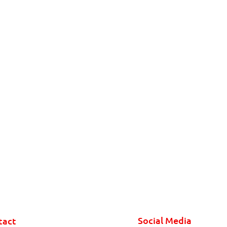
Social Media
tact