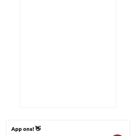
App ons!
👋